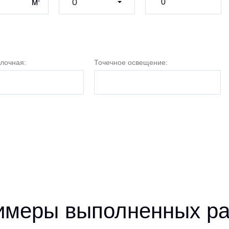
м
0
2
лочная:
Точечное освещение:
имеры выполненных ра