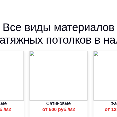
Все виды материалов
атяжных потолков в н
вые
Сатиновые
Фа
б./м2
от 500 руб./м2
от 12