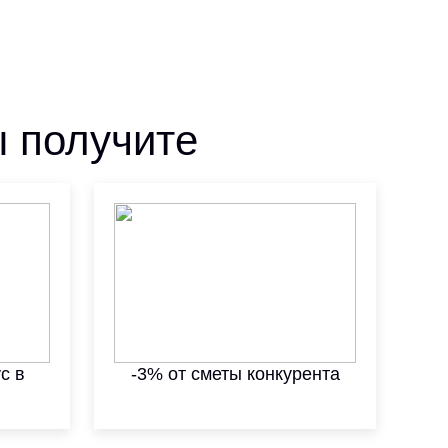
ы получите
с в
-3% от сметы конкурента